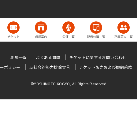
チケット
劇場案内
公演一覧
配信公演一覧
所属芸人一覧
劇場一覧
よくある質問
チケットに関するお問い合わせ
ーポリシー
反社会的勢力排除宣言
チケット販売および観劇約款
©YOSHIMOTO KOGYO, All Rights Reserved