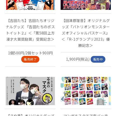
【吉田たち】吉田たちオリジ
【田津原理音】オリジナルグ
ナルグッズ 『吉田たちのポス
ッズ『バトリオンモンスター
トイット２』＜「第58回上方
ズオフィシャルパスケース』
漫才大賞奨励賞」受賞記念＞
＜「R-1グランプリ2023」優
勝記念＞
1個500円/2個セット900円
1,900円(税込)
販売終了
販売中
【さや香】オリジナルグッズ
マンゲキスクエア缶バッヂ