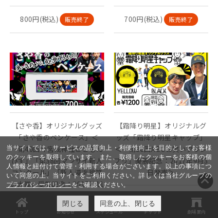
800円(税込)
700円(税込)
販売終了
販売終了
【さや香】オリジナルグッズ
【霜降り明星】オリジナルグ
「さや香のペンケース」＜
ッズ「霜降り明星キャップ」
当サイトでは、サービスの品質向上・利便性向上を目的としてお客様
「第40回今宮戎神社こどもえ
＜「第38回ABCお笑いグラン
のクッキーを取得しています。また、取得したクッキーをお客様の個
びす」「第38回マンザイ新人
プリ」優勝記念：2017年9月3
人情報と紐付けて管理・利用する場合がございます。以上の事項につ
コンクール」「新人漫才福笑
日発売＞
いて同意の上、当サイトをご利用ください。詳しくは当社グループの
い大賞」受賞記念：2017年11
プライバシーポリシー
をご確認ください。
月6日発売＞
2種・1個1,200円(税込)
閉じる
同意の上、閉じる
販売終了
トップ
お知らせ
スケジュール
チケット
劇場案内