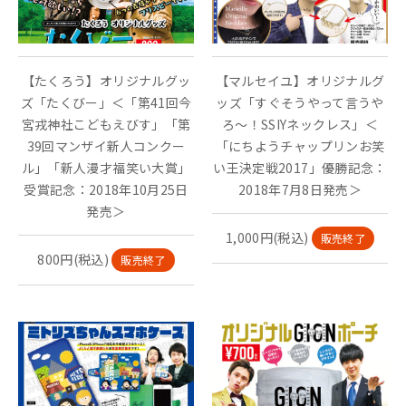
【たくろう】オリジナルグッ
【マルセイユ】オリジナルグ
ズ「たくびー」＜「第41回今
ッズ「すぐそうやって言うや
宮戎神社こどもえびす」「第
ろ～！SSIYネックレス」＜
39回マンザイ新人コンクー
「にちようチャップリンお笑
ル」「新人漫才福笑い大賞」
い王決定戦2017」優勝記念：
受賞記念：2018年10月25日
2018年7月8日発売＞
発売＞
1,000円(税込)
販売終了
800円(税込)
販売終了