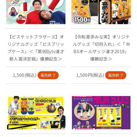
【ビスケットブラザーズ】オ
【令和喜多みな実】オリジナ
リジナルグッズ「ビスブリッ
ルグッズ「切符入れ」＜「 M
プケース」＜「第9回ytv漫才
BSオールザッツ漫才2019」
新人賞決定戦」優勝記念＞
優勝記念＞
1,500(税込)
1,500円(税込)
販売終了
販売終了