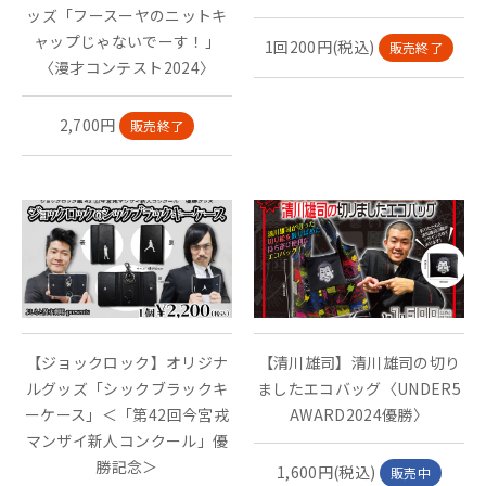
ッズ「フースーヤのニットキ
ャップじゃないでーす！」
1回200円(税込)
販売終了
〈漫才コンテスト2024〉
2,700円
販売終了
【ジョックロック】オリジナ
【清川雄司】清川雄司の切り
ルグッズ「シックブラックキ
ましたエコバッグ〈UNDER5
ーケース」＜「第42回今宮戎
AWARD2024優勝〉
マンザイ新人コンクール」優
勝記念＞
1,600円(税込)
販売中