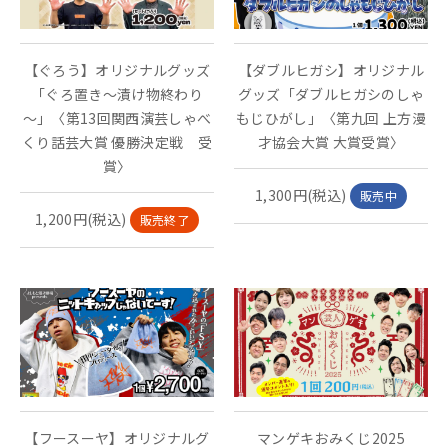
【ぐろう】オリジナルグッズ
【ダブルヒガシ】オリジナル
「ぐろ置き～漬け物終わり
グッズ「ダブルヒガシのしゃ
～」〈第13回関西演芸しゃべ
もじひがし」〈第九回 上方漫
くり話芸大賞 優勝決定戦 受
才協会大賞 大賞受賞〉
賞〉
1,300円(税込)
販売中
1,200円(税込)
販売終了
【フースーヤ】オリジナルグ
マンゲキおみくじ2025