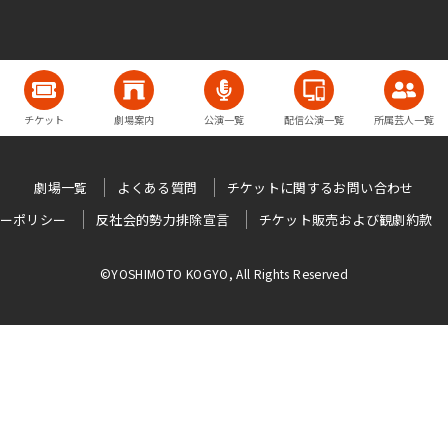
チケット
劇場案内
公演一覧
配信公演一覧
所属芸人一覧
劇場一覧
よくある質問
チケットに関するお問い合わせ
ーポリシー
反社会的勢力排除宣言
チケット販売および観劇約款
©YOSHIMOTO KOGYO, All Rights Reserved