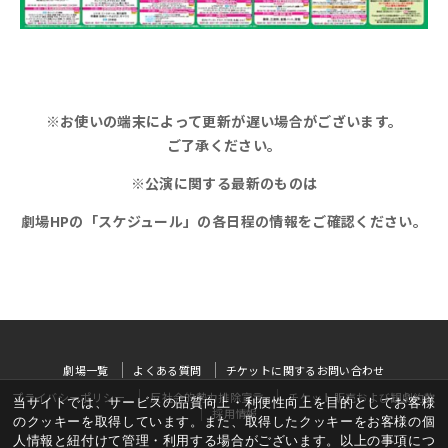
※お使いの端末によって更新が遅い場合がございます。
ご了承ください。
※公演に関する最新のものは
劇場HPの「スケジュール」
の各日程の情報をご確認ください。
劇場一覧
よくある質問
チケットに関するお問い合わせ
プライバシーポリシー
反社会的勢力排除宣言
チケット販売および観劇約款
当サイトでは、サービスの品質向上・利便性向上を目的としてお客様
採用情報
のクッキーを取得しています。また、取得したクッキーをお客様の個
人情報と紐付けて管理・利用する場合がございます。以上の事項につ