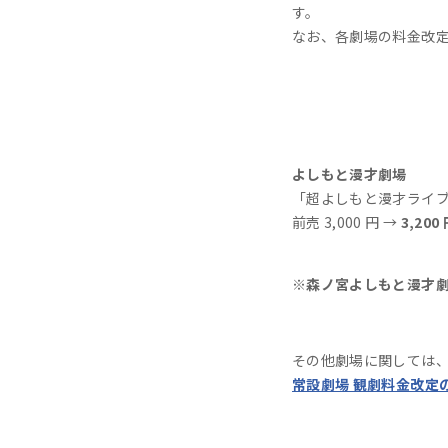
す。
なお、各劇場の料金改
よしもと漫才劇場
「超よしもと漫才ライ
前売 3,000 円 →
3,2
00
※森ノ宮よしもと漫才
その他劇場に関しては
常設劇場 観劇料金改定