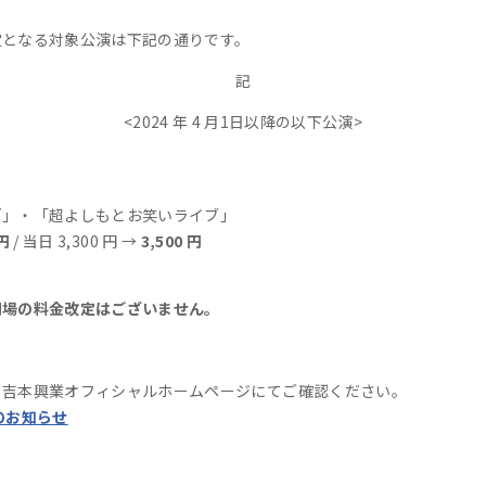
定となる対象公演は下記の通りです。
記
<2024 年 4 月1日以降の以下公演>
ブ」・「超よしもとお笑いライブ」
 円
/ 当日 3,300 円 →
3,500 円
劇場の料金改定はございません。
、吉本興業オフィシャルホームページにてご確認ください。
のお知らせ